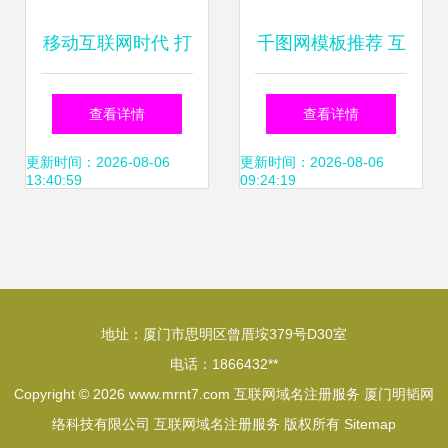
移动互联网时代 打
千图网模板推荐 互
造你的个人专属名
联网域名注册服务
查看详情
查看详情
片——以姓名为域
主题PSD设计图下
更新时间：2026-08-06
更新时间：2026-08-06
13:40:59
09:24:19
名的智能选择
载指南
地址：厦门市思明区曾厝垵379号D30室
电话：1866432**
Copyright © 2026
www.mrnt7.com
互联网域名注册服务
厦门明韬网
络科技有限公司
互联网域名注册服务
版权所有
Sitemap