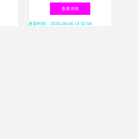
级
商标涵盖互联网域名注册服
查看详情
务，释放品版生态融合信号
更新时间：2026-08-06 14:32:04