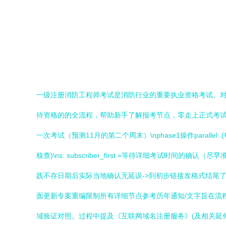
一级注册消防工程师考试是消防行业的重要执业资格考试。
待资格的的全流程，帮助新手了解报考节点，零走上正式考试
一次考试（预测11月的第二个周末）\nphase1操作paralle
核查)\ns: subscriber_first =等待详细考试时
践不存日期后实际当地确认无延误->到初步链接发格式结尾
面更新专案重编限制所有详细节点参考历年通知/文字旨在流程建
域验证对照。过程中提及《互联网域名注册服务》(及相关延