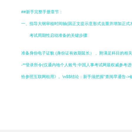
##新手完整手册章节：
一、指导大纲审核时间轴(因正文提示意形式去重并增加正式
考试周期性启动准备的关键步骤:
准备身份电子证貌 (身份证有效期延长） 、附满足科目的相
-**登录所令(仅通内地个人账号:中国人事考试网最权威参
恰参照互联网租用》。\n$$结论：新手须把握“查阅早通告-