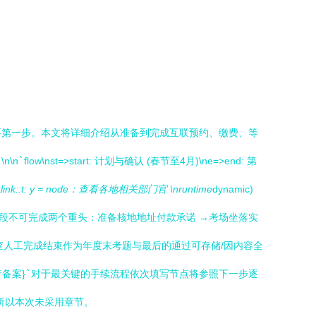
要第一步。本文将详细介绍从准备到完成互联预约、缴费、等
\n
`
flow\nst=>start: 计划与确认 (春节至4月)\ne=>end: 第
t
link::t: y = node：查看各地相关部门官 \nruntime
dynamic)
网公告\n阶段不可完成两个重头：准备核地地址付款承诺 →考场坐落实
查人工完成结束作为年度末考题与最后的通过可存储/因内容全
备案}
`
对于最关键的手续流程依次填写节点将参照下一步逐
所以本次未采用章节。