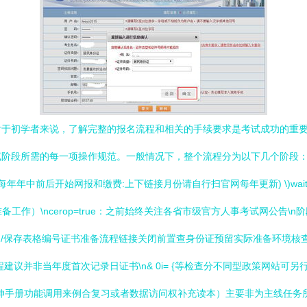
对于初学者来说，了解完整的报名流程和相关的手续要求是考试成功的重
阶段所需的每一项操作规范。一般情况下，整个流程分为以下几个阶段：\n
l: (每年年中前后开始网报和缴费:上下链接月份请自行扫官网每年更新) \)wai
间的确认（尽早准备工作）\ncerop=true：之前始终关注各省市级官方人事考试
了/保存表格编号证书准备流程链接关闭前置查身份证预留实际准备环境核
议并非当年度首次记录日证书\n& 0i= {等检查分不同型政策网站可另行
伸手册功能调用来例合复习或者数据访问权补充读本）主要非为主线任务